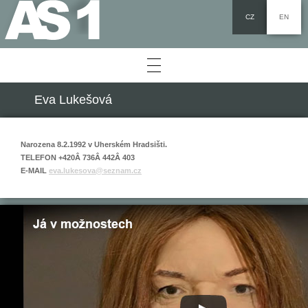
CZ
EN
The Lead
Studio
Eva Lukešová
Assistants
Narozena 8.2.1992 v Uherském Hradsišti.
Tomáš Medek
Students
TELEFON +420Â 736Â 442Â 403
E-MAIL
eva.lukesova@seznam.cz
Dušan Váňa
Absolvents