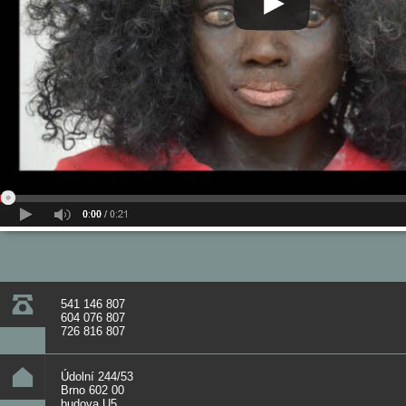
541 146 807
604 076 807
726 816 807
Údolní 244/53
Brno 602 00
budova U5